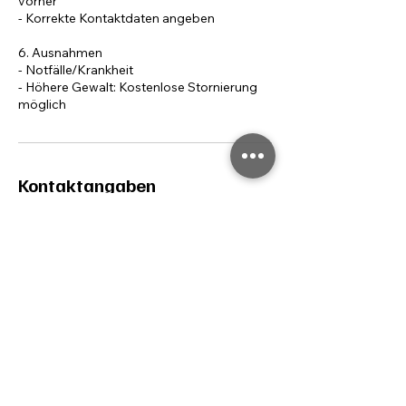
vorher
- Korrekte Kontaktdaten angeben
6. Ausnahmen
- Notfälle/Krankheit
- Höhere Gewalt: Kostenlose Stornierung
möglich
Kontaktangaben
Innstraße 19, Fritzens, Austria
+43 (0) 660 1998777
info@timeline-design.at