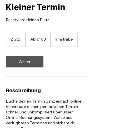
Kleiner Termin
Reserviere deinen Platz
Ab
100
2 Std.
2
Ab €100
Innstraße
euros
S
t
d
.
Weiter
Beschreibung
Buche deinen Termin ganz einfach online!
Vereinbare deinen persönlichen Termin
schnell und unkompliziert über unser
Online-Buchungssystem. Wähle aus
verfügbaren Terminen und sichere dir