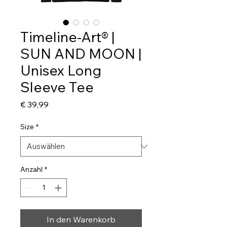
Timeline-Art® |
SUN AND MOON |
Unisex Long
Sleeve Tee
Preis
€ 39,99
Size
*
Anzahl
*
In den Warenkorb