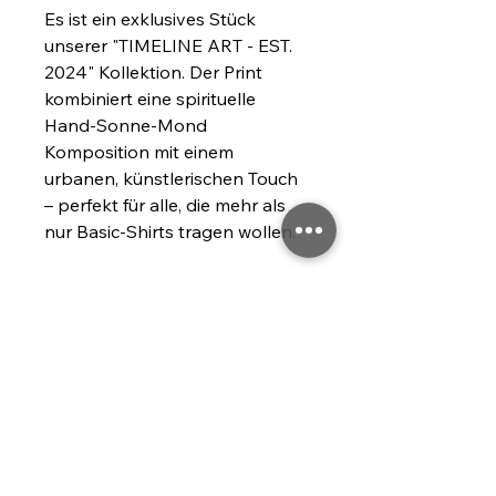
Es ist ein exklusives Stück 
unserer "TIMELINE ART - EST. 
2024" Kollektion. Der Print 
kombiniert eine spirituelle 
Hand-Sonne-Mond 
Komposition mit einem 
urbanen, künstlerischen Touch 
– perfekt für alle, die mehr als 
nur Basic-Shirts tragen wollen.
Zu welchen Anlässen passt das 
Shirt?
Egal ob bei späten Skate-
Sessions, auf dem 
Festivalgelände nach 
Sonnenuntergang oder im 
Alltagstrubel der City – dieses 
Longsleeve ist dein ständiger 