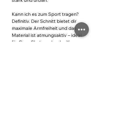
stark und urban.
Kann ich es zum Sport tragen?
Definitiv. Der Schnitt bietet dir 
maximale Armfreiheit und das 
Material ist atmungsaktiv – ideal 
für Gym, Skatepark oder Yoga.
Age restrictions: For adults
EU Warranty: 2 years
Other compliance information: 
Meets the flammability level 
requirements.
In compliance with the General 
Product Safety Regulation 
(GPSR), 
Timeline-design e.U.
ensures that all consumer 
products offered are safe and 