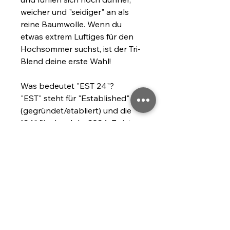
weicher und "seidiger" an als 
reine Baumwolle. Wenn du 
etwas extrem Luftiges für den 
Hochsommer suchst, ist der Tri-
Blend deine erste Wahl!
Was bedeutet "EST 24"?
"EST" steht für "Established" 
(gegründet/etabliert) und die 
"24" für das Jahr 2024. Es ist 
eine Hommage an das 
Gründungsjahr und macht 
dieses Piece zu einem echten 
Klassiker.
Age restrictions: For adults
EU Warranty: 2 years
Other compliance information: 