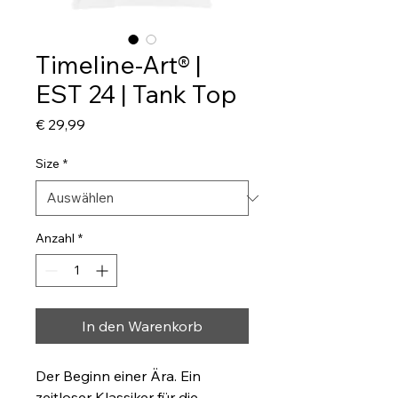
Timeline-Art® |
EST 24 | Tank Top
Preis
€ 29,99
Size
*
Anzahl
*
In den Warenkorb
Der Beginn einer Ära. Ein 
zeitloser Klassiker für die 