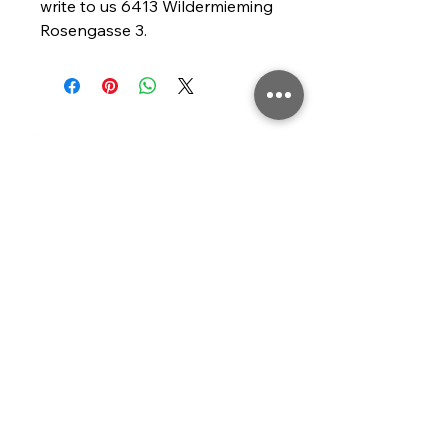
write to us 
6413 Wildermieming
Rosengasse 3.
+43 (0) 660 1998777
info@timeline-design.at
Innsbruck, Österreich
Datenschutzerklärung
Barrierefreiheitserklärung