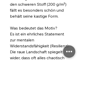
den schweren Stoff (200 g/m²) 
fällt es besonders schön und 
behält seine kastige Form.
Was bedeutet das Motiv?
Es ist ein ehrliches Statement 
zur mentalen 
Widerstandsfähigkeit (Resilienz). 
Die raue Landschaft spiegelt 
wider, dass oft alles chaotisch 
("a mess") ist, aber die 
integrierte Botschaft erinnert 
dich daran, dass du stark genug 
bist, die Situation zu meistern.
Zu welchen Anlässen passt das 
Shirt?
Immer dann, wenn du einen 