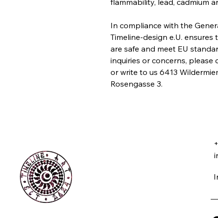
flammability, lead, cadmium a
Timeline-design e.U.
 ensures 
are safe and meet EU standard
inquiries or concerns, please 
or write to us 
6413 Wildermie
Rosengasse 3.
+
i
I