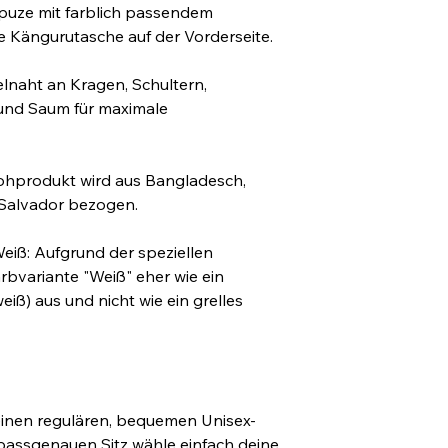
puze mit farblich passendem 
 Kängurutasche auf der Vorderseite.
naht an Kragen, Schultern, 
nd Saum für maximale 
ohprodukt wird aus Bangladesch, 
 Salvador bezogen.
eiß: Aufgrund der speziellen 
arbvariante "Weiß" eher wie ein 
eiß) aus und nicht wie ein grelles 
einen regulären, bequemen Unisex-
 passgenauen Sitz wähle einfach deine 