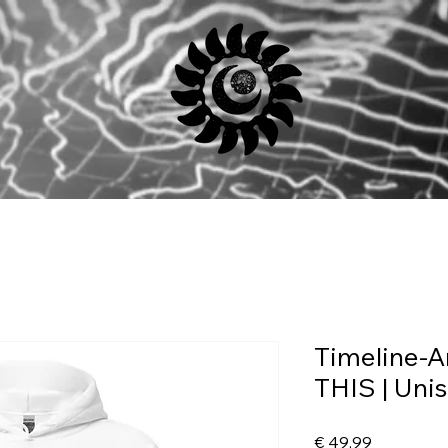
Timeline-A
THIS | Uni
Preis
€ 49,99