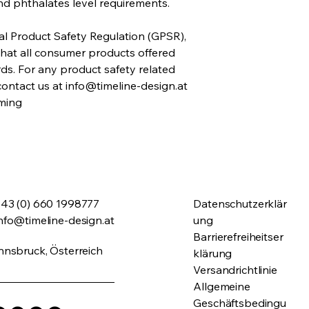
nd phthalates level requirements.
In compliance with the General Product Safety Regulation (GPSR), 
that all consumer products offered 
s. For any product safety related 
contact us at 
info@timeline-design.at
ming
43 (0) 660 1998777
Datenschutzerklär
nfo@timeline-design.at
ung
Barrierefreiheitser
nnsbruck, Österreich
klärung
Versandrichtlinie
Allgemeine
Geschäftsbedingu