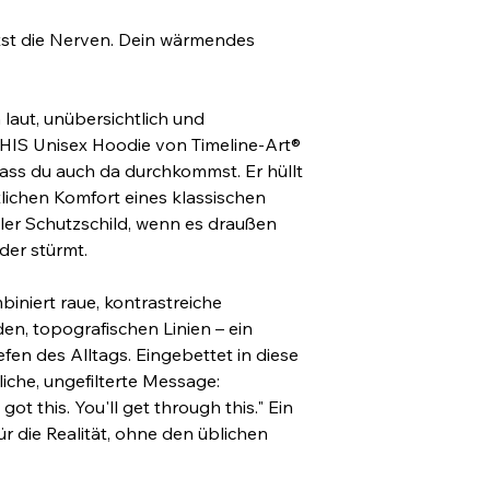
tst die Nerven. Dein wärmendes 
laut, unübersichtlich und 
IS Unisex Hoodie von Timeline-Art® 
dass du auch da durchkommst. Er hüllt 
ichen Komfort eines klassischen 
ler Schutzschild, wenn es draußen 
der stürmt.
iniert raue, kontrastreiche 
en, topografischen Linien – ein 
fen des Alltags. Eingebettet in diese 
rliche, ungefilterte Message: 
ot this. You'll get through this." Ein 
r die Realität, ohne den üblichen 