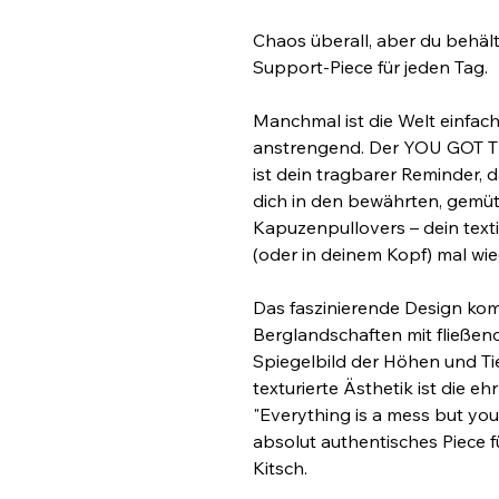
Chaos überall, aber du behäl
Support-Piece für jeden Tag.
Manchmal ist die Welt einfach 
anstrengend. Der YOU GOT TH
ist dein tragbarer Reminder, 
dich in den bewährten, gemütl
Kapuzenpullovers – dein texti
(oder in deinem Kopf) mal wie
Das faszinierende Design komb
Berglandschaften mit fließend
Spiegelbild der Höhen und Tie
texturierte Ästhetik ist die eh
"Everything is a mess but you g
absolut authentisches Piece fü
Kitsch.