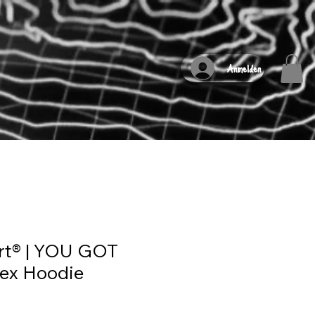
Anmelden
rt® | YOU GOT
sex Hoodie