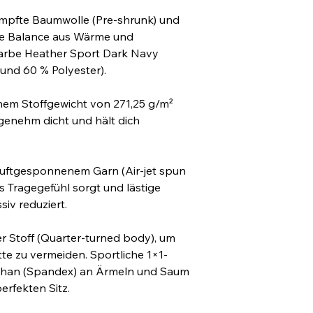
mpfte Baumwolle (Pre-shrunk) und 
kte Balance aus Wärme und 
 Farbe Heather Sport Dark Navy 
und 60 % Polyester).
inem Stoffgewicht von 271,25 g/m² 
ngenehm dicht und hält dich 
 luftgesponnenem Garn (Air-jet spun 
es Tragegefühl sorgt und lästige 
siv reduziert.
er Stoff (Quarter-turned body), um 
tte zu vermeiden. Sportliche 1×1-
than (Spandex) an Ärmeln und Saum 
erfekten Sitz.